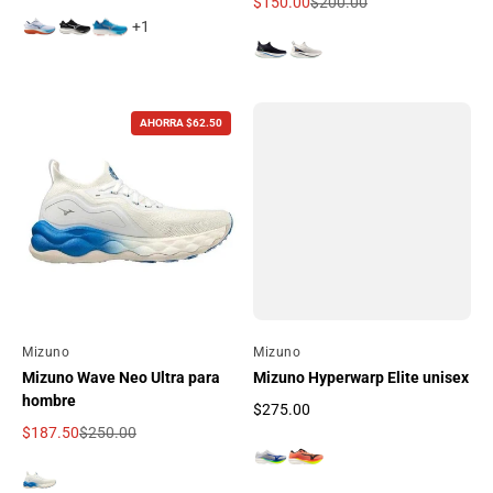
Precio regular
$150.00
$200.00
Precio de oferta
Precio regular
+1
AHORRA $62.50
Por
Mizuno
Por
Mizuno
Mizuno Hyperwarp Elite unisex
Mizuno Wave Neo Ultra para
hombre
$275.00
Precio regular
$187.50
$250.00
Precio de oferta
Precio regular