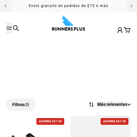
Saltar al contenido
Envío gratuito en pedidos de $75 o más
Buscar
Cuenta
Carrit
Más relevantes
Filtros
AHORRA $37.50
AHORRA $37.50