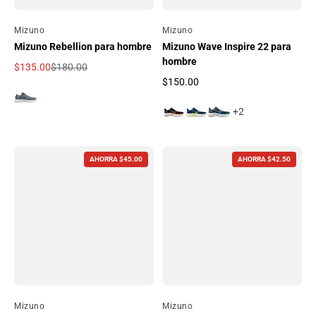
Por
Mizuno
Por
Mizuno
Mizuno Rebellion para hombre
Mizuno Wave Inspire 22 para
hombre
$135.00
$180.00
Precio de oferta
Precio regular
$150.00
Precio regular
+2
AHORRA $45.00
AHORRA $42.50
Por
Mizuno
Por
Mizuno