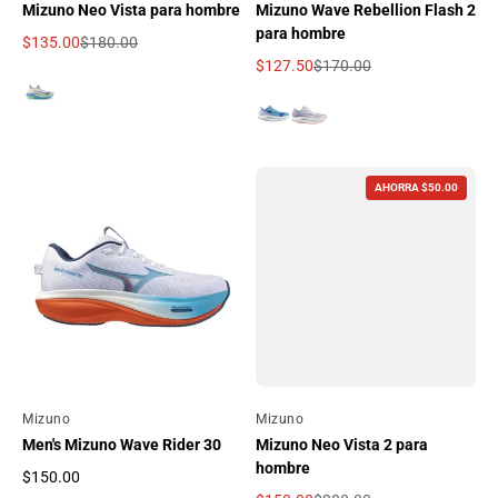
Mizuno Neo Vista para hombre
Mizuno Wave Rebellion Flash 2
para hombre
$135.00
$180.00
Precio de oferta
Precio regular
$127.50
$170.00
Precio de oferta
Precio regular
AHORRA $50.00
Por
Mizuno
Por
Mizuno
Men's Mizuno Wave Rider 30
Mizuno Neo Vista 2 para
hombre
$150.00