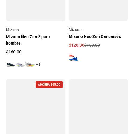
Por
Mizuno
Por
Mizuno
Mizuno Neo Zen Oni unisex
Mizuno Neo Zen 2 para
hombre
$120.00
$160.00
Precio de oferta
Precio regular
$160.00
Precio regular
+1
AHORRA $45.00