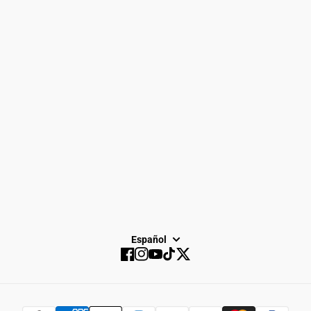
Engranaje
Cómo regresar
Ciudad de Spike
política de privacidad
Sobre nosotros
Carreras
Carrera en Dayton
Servicio
Venta
SUSCRIBIR
Español
Facebook
Instagram
YouTube
TikTok
Twitter