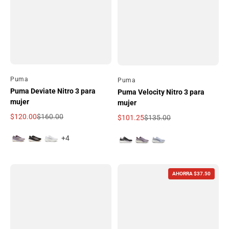
Por
Puma
Por
Puma
Puma Deviate Nitro 3 para
Puma Velocity Nitro 3 para
mujer
mujer
$120.00
$160.00
$101.25
$135.00
Precio de oferta
Precio regular
Precio de oferta
Precio regular
+4
AHORRA $37.50