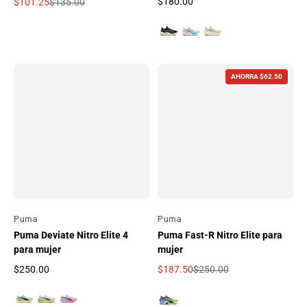
$180.00
$101.25
$135.00
Precio regular
Precio de oferta
Precio regular
AHORRA $62.50
Por
Puma
Por
Puma
Puma Deviate Nitro Elite 4
Puma Fast-R Nitro Elite para
para mujer
mujer
$250.00
$187.50
$250.00
Precio regular
Precio de oferta
Precio regular