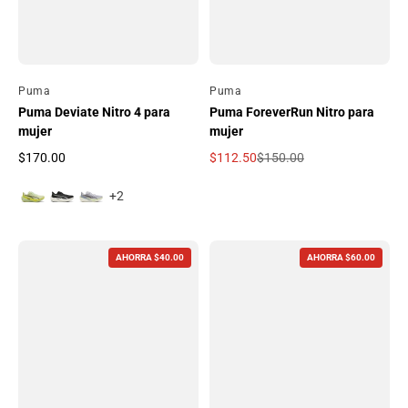
Por
Puma
Por
Puma
Puma Deviate Nitro 4 para
Puma ForeverRun Nitro para
mujer
mujer
$170.00
$112.50
$150.00
Precio regular
Precio de oferta
Precio regular
+2
AHORRA $40.00
AHORRA $60.00