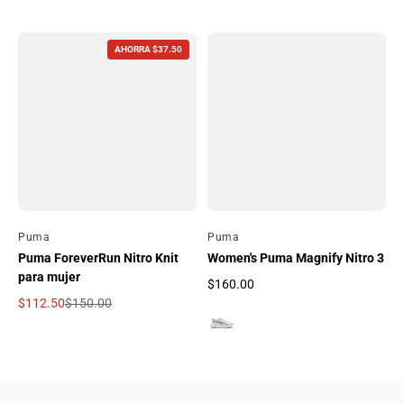
AHORRA $37.50
Por
Puma
Por
Puma
Puma ForeverRun Nitro Knit
Women's Puma Magnify Nitro 3
para mujer
$160.00
Precio regular
$112.50
$150.00
Precio de oferta
Precio regular