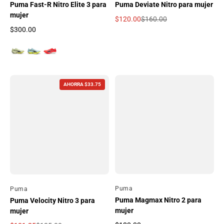
Puma Fast-R Nitro Elite 3 para
Puma Deviate Nitro para mujer
mujer
$120.00
$160.00
Precio de oferta
Precio regular
$300.00
Precio regular
AHORRA $33.75
Por
Puma
Por
Puma
Puma Magmax Nitro 2 para
Puma Velocity Nitro 3 para
mujer
mujer