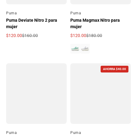
Por
Puma
Por
Puma
Puma Deviate Nitro 2 para
Puma Magmax Nitro para
mujer
mujer
$120.00
$160.00
$120.00
$180.00
Precio de oferta
Precio regular
Precio de oferta
Precio regular
AHORRA $40.00
Por
Puma
Por
Puma