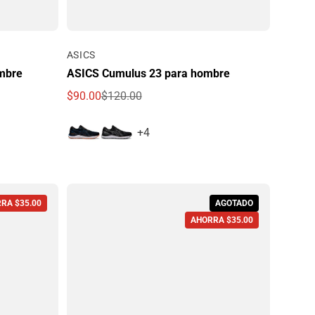
Por
ASICS
ombre
ASICS Cumulus 23 para hombre
$90.00
$120.00
Precio de oferta
Precio regular
+4
RA $35.00
AGOTADO
AHORRA $35.00