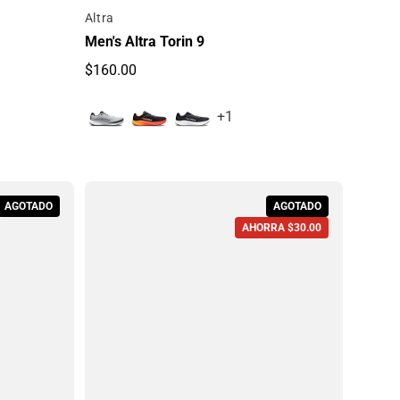
Por
Altra
Men's Altra Torin 9
$160.00
Precio regular
+1
AGOTADO
AGOTADO
AHORRA $30.00