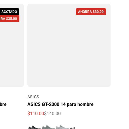
AGOTADO
AHORRA $30.00
RA $35.00
Por
ASICS
bre
ASICS GT-2000 14 para hombre
$110.00
$140.00
Precio de oferta
Precio regular
+4