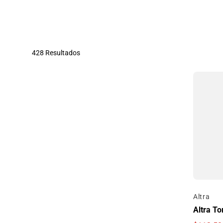
428 Resultados
Por
Altra
Altra To