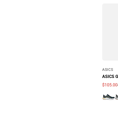
Por
ASICS
ASICS G
$105.00
Precio d
Precio r