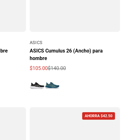
Por
ASICS
mbre
ASICS Cumulus 26 (Ancho) para
hombre
$105.00
$140.00
Precio de oferta
Precio regular
AHORRA $42.50