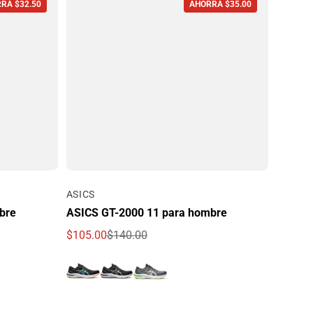
RA $32.50
AHORRA $35.00
Por
ASICS
bre
ASICS GT-2000 11 para hombre
$105.00
$140.00
Precio de oferta
Precio regular