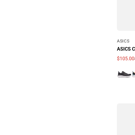
Por
ASICS
ASICS C
$105.00
Precio d
Precio r