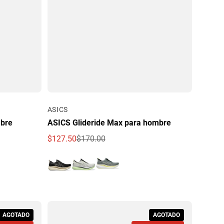
Por
ASICS
mbre
ASICS Glideride Max para hombre
$127.50
$170.00
Precio de oferta
Precio regular
AGOTADO
AGOTADO