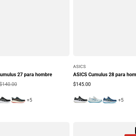
Por
ASICS
umulus 27 para hombre
ASICS Cumulus 28 para ho
$140.00
$145.00
e oferta
egular
Precio regular
+5
+5