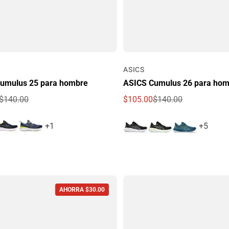
Por
ASICS
umulus 25 para hombre
ASICS Cumulus 26 para ho
$140.00
$105.00
$140.00
e oferta
egular
Precio de oferta
Precio regular
+1
+5
AHORRA $30.00