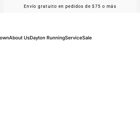
Envío gratuito en pedidos de $75 o más
Town
About Us
Dayton Running
Service
Sale