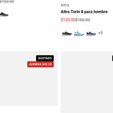
$150.00
Por
Altra
e oferta
egular
Altra Torin 8 para hombre
$120.00
$160.00
Precio de oferta
Precio regular
+5
AGOTADO
AHORRA $42.50