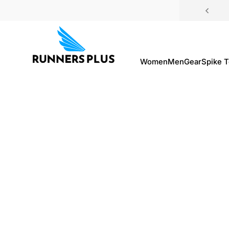
Saltar al contenido
Women
Men
Gear
Spike 