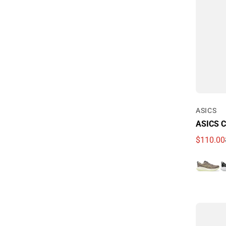
Por
ASICS
ASICS C
$110.00
Precio d
Precio r