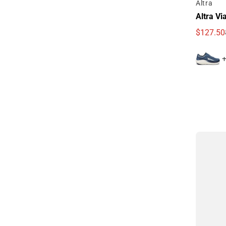
Por
Altra
Altra V
$127.50
Precio d
Precio r