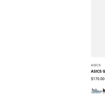
Por
ASICS
ASICS G
$170.00
Precio r