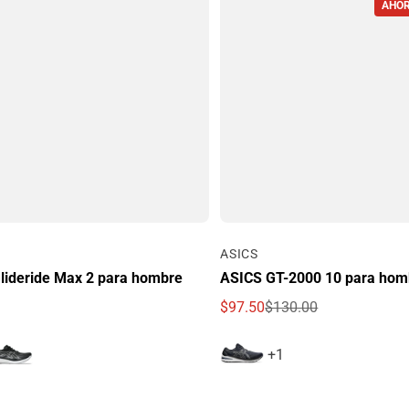
AHOR
Por
ASICS
lideride Max 2 para hombre
ASICS GT-2000 10 para hom
$97.50
$130.00
egular
Precio de oferta
Precio regular
+1