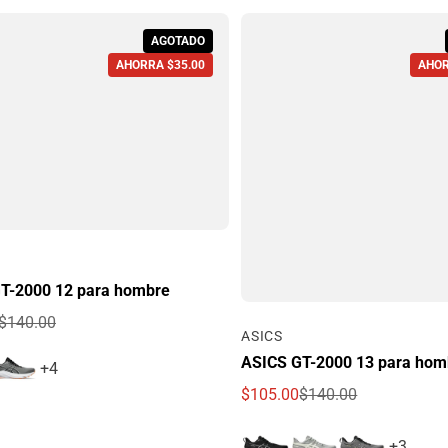
AGOTADO
AHORRA $35.00
AHOR
T-2000 12 para hombre
$140.00
Por
ASICS
e oferta
egular
ASICS GT-2000 13 para hom
+4
$105.00
$140.00
Precio de oferta
Precio regular
+3