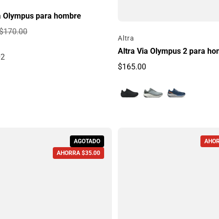
ia Olympus para hombre
$170.00
Por
Altra
e oferta
egular
Altra Via Olympus 2 para h
+2
$165.00
Precio regular
AGOTADO
AHOR
AHORRA $35.00