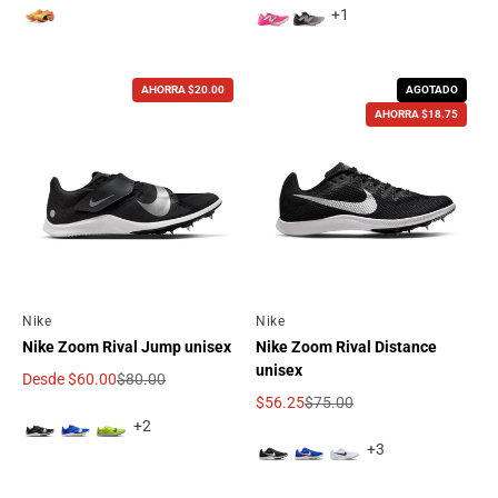
+1
AHORRA $20.00
AGOTADO
AHORRA $18.75
Por
Nike
Por
Nike
Nike Zoom Rival Jump unisex
Nike Zoom Rival Distance
unisex
Desde
$60.00
$80.00
Precio de oferta
Precio regular
$56.25
$75.00
Precio de oferta
Precio regular
+2
+3