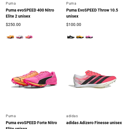
Por
Puma
Por
Puma
Puma evoSPEED 400 Nitro
Puma EvoSPEED Throw 10.5
Elite 2 unisex
unisex
$250.00
$100.00
Precio regular
Precio regular
Por
Puma
Por
adidas
Puma evoSPEED Forte Nitro
adidas Adizero Finesse unisex
Elite unisex