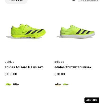
Por
adidas
Por
adidas
adidas Adizero HJ unisex
adidas Throwstar unisex
$130.00
$70.00
Precio regular
Precio regular
AGOTADO