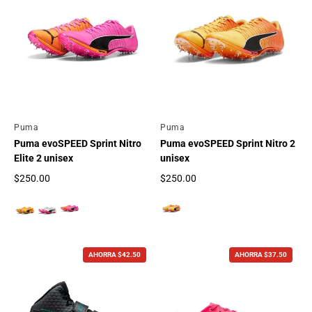
Por
Puma
Por
Puma
Puma evoSPEED Sprint Nitro
Puma evoSPEED Sprint Nitro 2
Elite 2 unisex
unisex
$250.00
$250.00
Precio regular
Precio regular
AHORRA $42.50
AHORRA $37.50