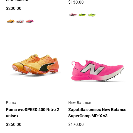
$130.00
Precio regular
$200.00
Precio regular
Por
Puma
Por
New Balance
Puma evoSPEED 400 Nitro 2
Zapatillas unisex New Balance
unisex
SuperComp MD-X v3
$250.00
$170.00
Precio regular
Precio regular