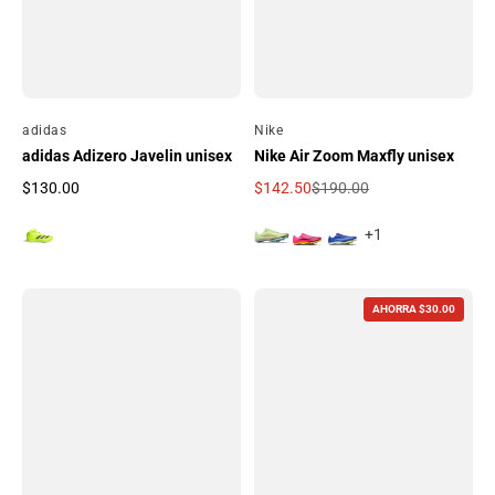
Por
adidas
Por
Nike
adidas Adizero Javelin unisex
Nike Air Zoom Maxfly unisex
$130.00
$142.50
$190.00
Precio regular
Precio de oferta
Precio regular
+1
AHORRA $30.00