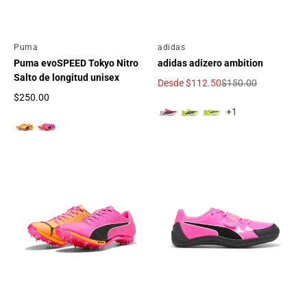
Por
Puma
Por
adidas
Puma evoSPEED Tokyo Nitro
adidas adizero ambition
Salto de longitud unisex
Desde
$112.50
$150.00
Precio de oferta
Precio regular
$250.00
Precio regular
+1