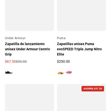
Por
Under Armour
Por
Puma
Zapatilla de lanzamiento
Zapatillas unisex Puma
unisex Under Armour Centric
evoSPEED Triple Jump Nitro
Grip
Elite
$67.50
$90.00
$250.00
Precio de oferta
Precio regular
Precio regular
AHORRA $47.50