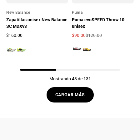
Por
New Balance
Por
Puma
Zapatillas unisex New Balance
Puma evoSPEED Throw 10
SC MDXv3
unisex
$160.00
$90.00
$120.00
Precio regular
Precio de oferta
Precio regular
Mostrando 48 de 131
CARGAR MÁS