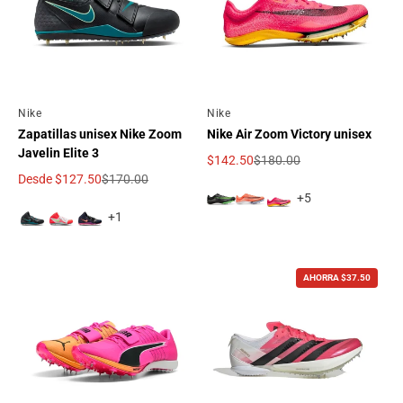
Por
Nike
Por
Nike
Zapatillas unisex Nike Zoom
Nike Air Zoom Victory unisex
Javelin Elite 3
$142.50
$180.00
Precio de oferta
Precio regular
Desde
$127.50
$170.00
Precio de oferta
Precio regular
+5
+1
AHORRA $37.50