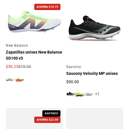
AHORRA $18.75
Por
New Balance
Zapatillas unisex New Balance
SD100 v5
$56.25
$75.00
Por
Saucony
Precio de oferta
Precio regular
Saucony Velocity MP unisex
$90.00
Precio regular
+1
AGOTADO
AHORRA $22.50